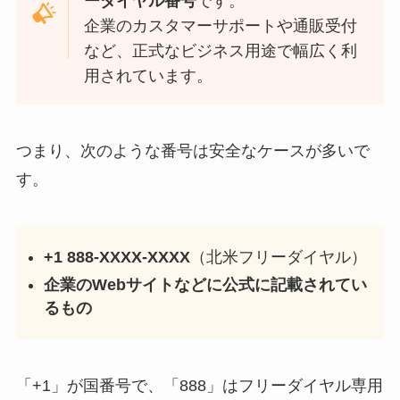
ーダイヤル番号
です。
企業のカスタマーサポートや通販受付
など、正式なビジネス用途で幅広く利
用されています。
つまり、次のような番号は安全なケースが多いで
す。
+1 888-XXXX-XXXX
（北米フリーダイヤル）
企業のWebサイトなどに公式に記載されてい
るもの
「+1」が国番号で、「888」はフリーダイヤル専用