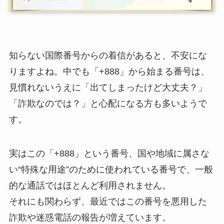
知らない国際番号からの着信があると、不安にな
りますよね。中でも「+888」から始まる番号は、
見慣れないうえに「出てしまったけど大丈夫？」
「詐欺なのでは？」と心配になる方も多いようで
す。
実はこの「+888」という番号、国や地域に属さな
い“特殊な用途”のために使われている番号で、一般
的な通話ではほとんど利用されません。
それにも関わらず、最近ではこの番号を悪用した
詐欺や迷惑電話の報告が増えています。