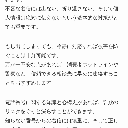
不審な着信には出ない、折り返さない、そして個
人情報は絶対に伝えないという基本的な対策がと
ても重要です。
もし出てしまっても、冷静に対応すれば被害を防
ぐことは十分可能です。
万が一不安な点があれば、消費者ホットラインや
警察など、信頼できる相談先に早めに連絡するこ
とをおすすめします。
電話番号に関する知識と心構えがあれば、詐欺の
リスクをぐっと減らすことができます。
知らない番号からの着信には慎重に、そして正し