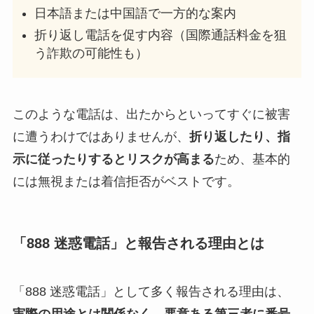
日本語または中国語で一方的な案内
折り返し電話を促す内容（国際通話料金を狙
う詐欺の可能性も）
このような電話は、出たからといってすぐに被害
に遭うわけではありませんが、
折り返したり、指
示に従ったりするとリスクが高まる
ため、基本的
には無視または着信拒否がベストです。
「888 迷惑電話」と報告される理由とは
「888 迷惑電話」として多く報告される理由は、