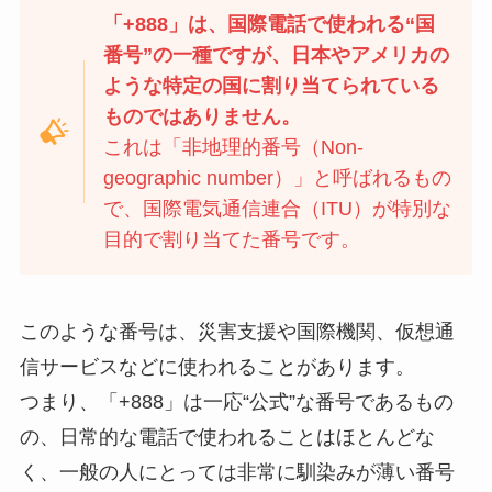
「+888」は、国際電話で使われる“国
番号”の一種ですが、日本やアメリカの
ような特定の国に割り当てられている
ものではありません。
これは「非地理的番号（Non-
geographic number）」と呼ばれるもの
で、国際電気通信連合（ITU）が特別な
目的で割り当てた番号です。
このような番号は、災害支援や国際機関、仮想通
信サービスなどに使われることがあります。
つまり、「+888」は一応“公式”な番号であるもの
の、日常的な電話で使われることはほとんどな
く、一般の人にとっては非常に馴染みが薄い番号