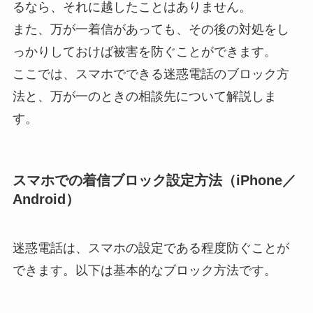
るなら、それに越したことはありません。
また、万が一着信があっても、その後の対処をし
っかりしておけば被害を防ぐことができます。
ここでは、スマホでできる迷惑電話のブロック方
法と、万が一のときの相談先について解説しま
す。
スマホでの着信ブロック設定方法（iPhone／
Android）
迷惑電話は、スマホの設定である程度防ぐことが
できます。以下は基本的なブロック方法です。