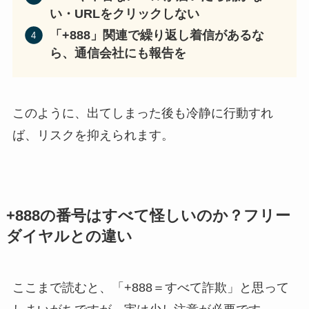
い・URLをクリックしない
「+888」関連で繰り返し着信があるな
ら、通信会社にも報告を
このように、出てしまった後も冷静に行動すれ
ば、リスクを抑えられます。
+888の番号はすべて怪しいのか？フリー
ダイヤルとの違い
ここまで読むと、「+888＝すべて詐欺」と思って