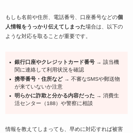
もしも名前や住所、電話番号、口座番号などの
個
人情報をうっかり伝えてしまった
場合は、以下の
ような対応を取ることが重要です。
銀行口座やクレジットカード番号
→ 該当機
関に連絡して利用状況を確認
携帯番号・住所など
→ 不審なSMSや郵送物
が来ていないか注意
明らかに詐欺と分かる内容だった
→ 消費生
活センター（188）や警察に相談
情報を教えてしまっても、早めに対応すれば被害