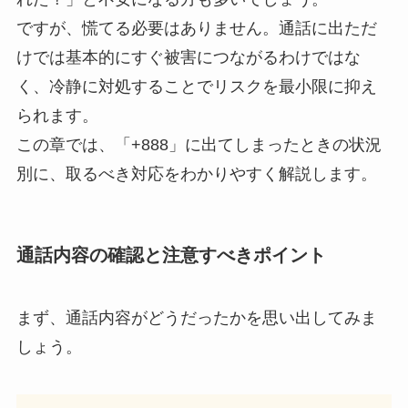
ですが、慌てる必要はありません。通話に出ただ
けでは基本的にすぐ被害につながるわけではな
く、冷静に対処することでリスクを最小限に抑え
られます。
この章では、「+888」に出てしまったときの状況
別に、取るべき対応をわかりやすく解説します。
通話内容の確認と注意すべきポイント
まず、通話内容がどうだったかを思い出してみま
しょう。