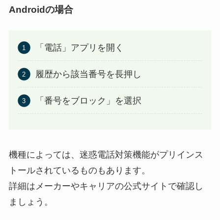
Androidの場合
「電話」アプリを開く
履歴から該当番号を長押し
「番号をブロック」を選択
機種によっては、迷惑電話対策機能がプリインス
トールされているものもあります。
詳細はメーカーやキャリアの公式サイトで確認し
ましょう。