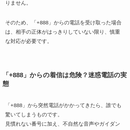
りません。
そのため、「+888」からの電話を受け取った場合
は、相手の正体がはっきりしていない限り、慎重
な対応が必要です。
「+888」からの着信は危険？迷惑電話の実
態
「+888」から突然電話がかかってきたら、誰でも
驚いてしまうものです。
見慣れない番号に加え、不自然な音声やガイダン