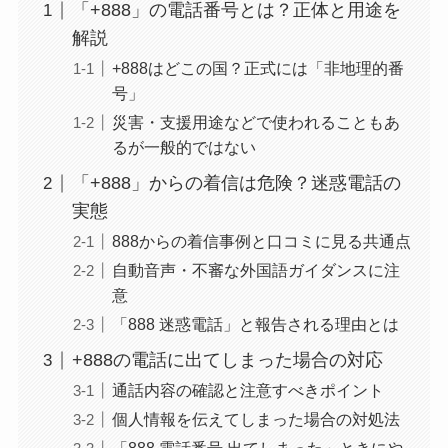
「+888」の電話番号とは？正体と用途を
解説
+888はどこの国？正式には「非地理的番
号」
災害・支援用途などで使われることもあ
るが一般的ではない
「+888」からの着信は危険？迷惑電話の
実態
888からの着信事例と口コミに見る共通点
自動音声・不審な外国語ガイダンスに注
意
「888 迷惑電話」と報告される理由とは
+888の電話に出てしまった場合の対応
通話内容の確認と注意すべきポイント
個人情報を伝えてしまった場合の対処法