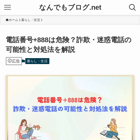
なんでもブログ.net
ホーム
暮らし・生活
電話番号+888は危険？詐欺・迷惑電話の
可能性と対処法を解説
広告
暮らし・生活