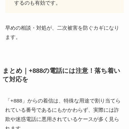
するのも有効です。
早めの相談・対処が、二次被害を防ぐカギになり
ます。
まとめ｜+888の電話には注意！落ち着い
て対応を
「+888」からの着信は、特殊な用途で割り当てら
れている番号であるにもかかわらず、実際には詐
欺や迷惑電話に悪用されているケースが多く見ら
れます。