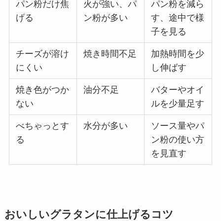
パン粉だけ焦
火が強い、パ
パン粉を減ら
げる
ン粉が多い
す、途中で様
子を見る
チーズが溶け
焼き時間不足
加熱時間を少
にくい
し伸ばす
焼き色がつか
油分不足
バターやオイ
ない
ルを少量足す
べちゃっとす
水分が多い
ソース量やパ
る
ン粉の使い方
を見直す
おいしいグラタンに仕上げるコツ